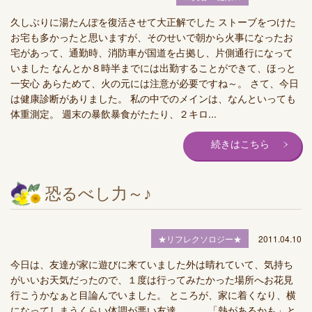
久しぶりに湯たんぽを復活させて大正解でした ストーブをつけた
お宅も多かったと思いますが、そのせいで朝から火事になったお
宅があって、通勤時、消防車が国道を占拠し、片側通行になって
いました なんとか８時半までには出勤することができて、ほっと
一安心 あらためて、火の元には注意が必要ですね～。 さて、今日
は健康診断がありました。 私の中でのメインは、なんといっても
体重測定。 週末の暴飲暴食がたたり、２キロ...
続きはこちら
恐るべし力～♪
★リフレクソロジー★
2011.04.10
今日は、友達が家に遊びに来ていました外は晴れていて、気持ち
がいいお天気だったので、１度は行ってみたかった場所へお花見
行こうかなぁと目論んでいました。 ところが、家に着くなり、横
になってしまうくらい体調が悪い友達。。。 「熱があるかも」と