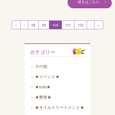
続きはこちら
«
‹
98
99
100
101
102
›
»
カテゴリー
その他
★イベント★
★truth★
★整体★
★オイルトリートメント★