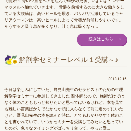
で開始～ 骨の位置をペアを組んで確かめた後、いよいよインナー
マッスルへ触れていきます。 骨盤を前傾するのに大きな働きをし
ている大腰筋は、高いヒールを履き、バリバリ活躍しているキャ
リアウーマンは、高いヒールによって骨盤が前傾しやすいです。
そうすると吸う息が多くなり、吐く息は吸くなっ...
続きはこちら
解剖学セミナーレベル１受講～♪
2013.12.16
今日は楽しみにしていた、野見山先生のセラピストのための生理
解剖学セミナーに参加してきました 整体師なので、施術だけでは
なく体のことももっと知りたいと思ってはいるけれど、本を見て
も難しい言葉ばかりでなかなか頭に入らなくて前に進めずにいた
けど、野見山先生の本を読んだ時に、とてもわかりやすく体のこ
とを書かれていて、いつかセミナーを受講してみたいと思ってい
たのが、色々なタイミングがばっちり合って、やっと受...