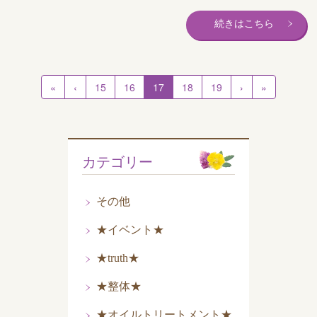
続きはこちら
«
‹
15
16
17
18
19
›
»
カテゴリー
その他
★イベント★
★truth★
★整体★
★オイルトリートメント★