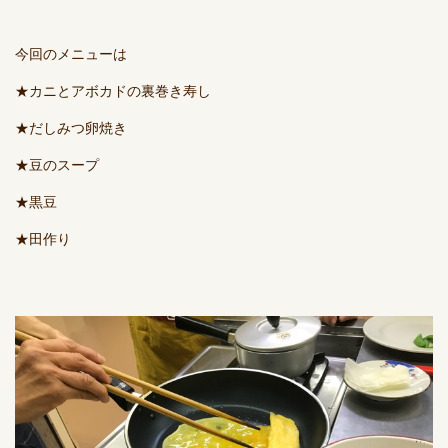
今回のメニューは
★カニとアボカドの裏巻き寿し
★だしみつ卵焼き
★豆のスープ
★黒豆
★田作り