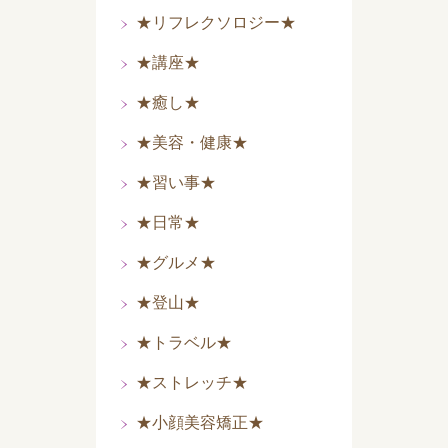
★リフレクソロジー★
★講座★
★癒し★
★美容・健康★
★習い事★
★日常★
★グルメ★
★登山★
★トラベル★
★ストレッチ★
★小顔美容矯正★