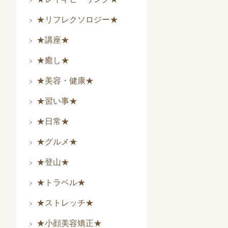
★リフレクソロジー★
★講座★
★癒し★
★美容・健康★
★習い事★
★日常★
★グルメ★
★登山★
★トラベル★
★ストレッチ★
★小顔美容矯正★