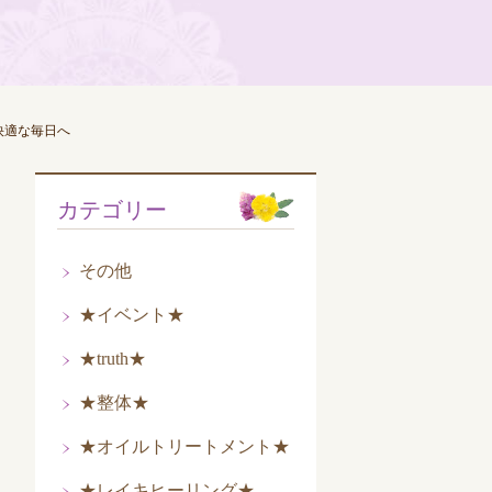
快適な毎日へ
カテゴリー
その他
★イベント★
★truth★
★整体★
★オイルトリートメント★
★レイキヒーリング★