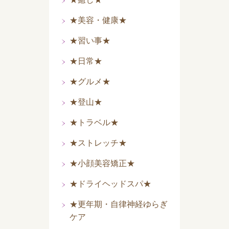
★美容・健康★
★習い事★
★日常★
★グルメ★
★登山★
★トラベル★
★ストレッチ★
★小顔美容矯正★
★ドライヘッドスパ★
★更年期・自律神経ゆらぎ
ケア