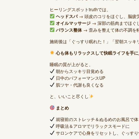
ヒーリングスポットtruthでは、
ヘッドスパ
→ 頭皮のコリをほぐし、脳疲
オイルマッサージ
→ 深部の筋肉までほぐ
バランス整体
→ 歪みを整えて体の不調を
施術後は「ぐっすり眠れた！」「翌朝スッキ
心も体もリラックスして快眠ライフを手に
睡眠の質が上がると、
朝からスッキリ目覚める
日中のパフォーマンスUP
肌ツヤ・代謝も良くなる
と、いいこと尽くし
まとめ
就寝前のストレッチ＆ぬるめのお風呂で体
呼吸法＆アロマでリラックスモードに
サロンケアで心身をリセットし、ぐっすり