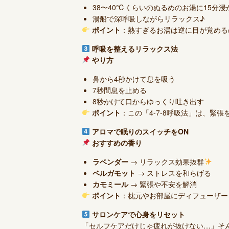
38〜40℃くらいのぬるめのお湯に15分浸
湯船で深呼吸しながらリラックス♪
ポイント
：熱すぎるお湯は逆に目が覚める
呼吸を整えるリラックス法
やり方
鼻から4秒かけて息を吸う
7秒間息を止める
8秒かけて口からゆっくり吐き出す
ポイント
：この「4-7-8呼吸法」は、緊
アロマで眠りのスイッチをON
おすすめの香り
ラベンダー
→ リラックス効果抜群
ベルガモット
→ ストレスを和らげる
カモミール
→ 緊張や不安を解消
ポイント
：枕元やお部屋にディフューザー
サロンケアで心身をリセット
「セルフケアだけじゃ疲れが抜けない…」そ