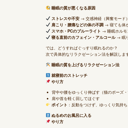
睡眠の質が悪くなる原因
ストレスや不安
→ 交感神経（興奮モード
肩こり・腰痛などの体の不調
→ 寝ても体
スマホ・PCのブルーライト
→ 睡眠ホル
寝る直前のカフェイン・アルコール
→ 眠
では、どうすればぐっすり眠れるのか？
次で具体的なリラクゼーション法を解説しま
睡眠の質を上げるリラクゼーション法
就寝前のストレッチ
やり方
背中や腰をゆっくり伸ばす（猫のポーズ・
肩や首を軽く回してほぐす
ポイント
：反動をつけず、ゆっくり気持ち
ぬるめのお風呂に入る
やり方