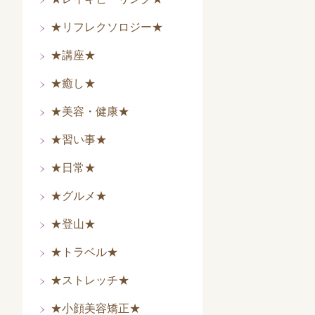
★リフレクソロジー★
★講座★
★癒し★
★美容・健康★
★習い事★
★日常★
★グルメ★
★登山★
★トラベル★
★ストレッチ★
★小顔美容矯正★