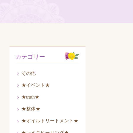
カテゴリー
その他
★イベント★
★truth★
★整体★
★オイルトリートメント★
★レイキヒーリング★