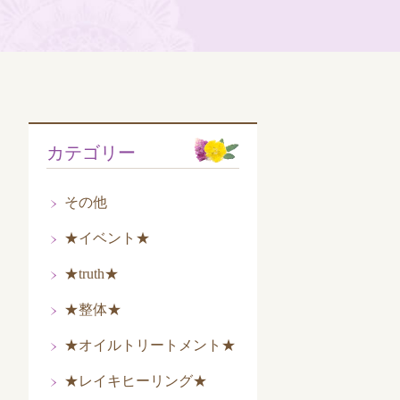
カテゴリー
その他
★イベント★
★truth★
★整体★
★オイルトリートメント★
★レイキヒーリング★