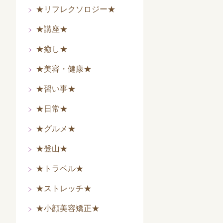
★リフレクソロジー★
★講座★
★癒し★
★美容・健康★
★習い事★
★日常★
★グルメ★
★登山★
★トラベル★
★ストレッチ★
★小顔美容矯正★