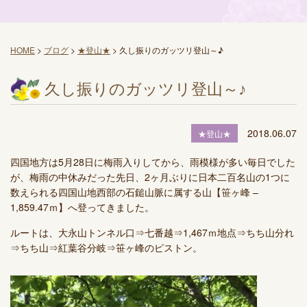
HOME
>
ブログ
>
★登山★
>
久し振りのガッツリ登山～♪
久し振りのガッツリ登山～♪
2018.06.07
★登山★
四国地方は5月28日に梅雨入りしてから、雨模様が多い毎日でした
が、梅雨の中休みだった先日、2ヶ月ぶりに日本二百名山の1つに
数えられる四国山地西部の石鎚山脈に属する山【笹ヶ峰 –
1,859.47ｍ】へ登ってきました。
ルートは、大永山トンネル口⇒七番越⇒1,467ｍ地点⇒ちち山分れ
⇒ちち山⇒紅葉谷分岐⇒笹ヶ峰のピストン。