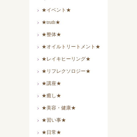
★イベント★
★truth★
★整体★
★オイルトリートメント★
★レイキヒーリング★
★リフレクソロジー★
★講座★
★癒し★
★美容・健康★
★習い事★
★日常★