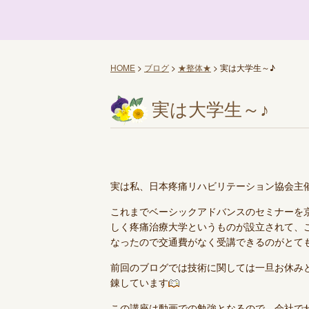
HOME
>
ブログ
>
★整体★
>
実は大学生～♪
実は大学生～♪
実は私、日本疼痛リハビリテーション協会主
これまでベーシックアドバンスのセミナーを
しく疼痛治療大学というものが設立されて、
なったので交通費がなく受講できるのがとて
前回のブログでは技術に関しては一旦お休み
錬しています
この講座は動画での勉強となるので、会社で