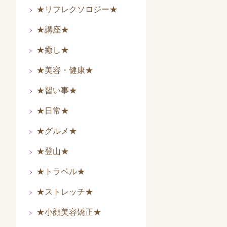
★リフレクソロジー★
★講座★
★癒し★
★美容・健康★
★習い事★
★日常★
★グルメ★
★登山★
★トラベル★
★ストレッチ★
★小顔美容矯正★