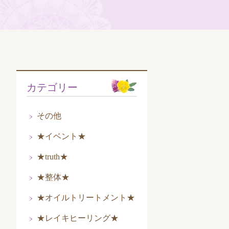
カテゴリー
その他
★イベント★
★truth★
★整体★
★オイルトリートメント★
★レイキヒーリング★