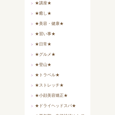
★講座★
★癒し★
★美容・健康★
★習い事★
★日常★
★グルメ★
★登山★
★トラベル★
★ストレッチ★
★小顔美容矯正★
★ドライヘッドスパ★