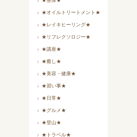
★整体★
★オイルトリートメント★
★レイキヒーリング★
★リフレクソロジー★
★講座★
★癒し★
★美容・健康★
★習い事★
★日常★
★グルメ★
★登山★
★トラベル★