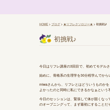
HOME
>
ブログ
>
★リフレクソロジー★
>
初挑戦♪
初挑戦♪
今日はリフレ講座の3回目で、初めてモデル
始めに、骨格系の生理学を30分程学んでから
miwaさんから、リフレとはどういうものか
よかったのと同時に私にできるかなぁという
今日のセッションは、緊張して体が固くなっ
のオープニングって、まず最初にすることだ