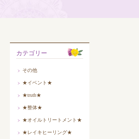
カテゴリー
その他
★イベント★
★truth★
★整体★
★オイルトリートメント★
★レイキヒーリング★