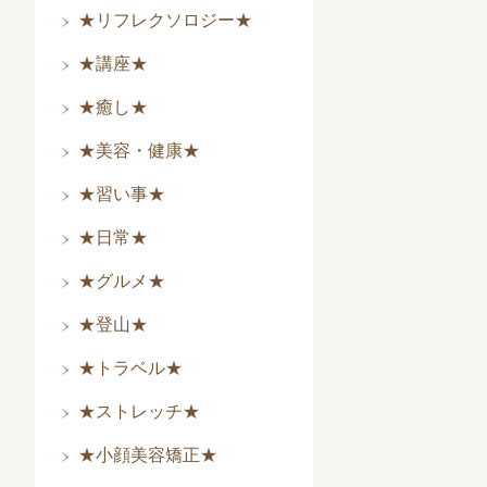
★リフレクソロジー★
★講座★
★癒し★
★美容・健康★
★習い事★
★日常★
★グルメ★
★登山★
★トラベル★
★ストレッチ★
★小顔美容矯正★