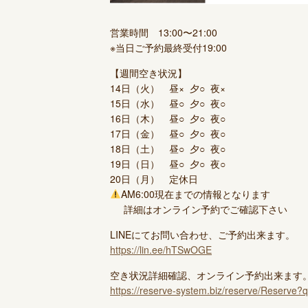
営業時間 13:00〜21:00
※当日ご予約最終受付19:00
【週間空き状況】
14日（火） 昼×
夕○
夜×
15日（水） 昼○
夕○
夜○
16日（木） 昼○
夕○
夜○
17日（金） 昼○
夕○
夜○
18日（土） 昼○
夕○
夜○
19日（日） 昼○
夕○
夜○
20日（月） 定休日
AM6:00現在までの情報となります
詳細はオンライン予約でご確認下さい
LINEにてお問い合わせ、ご予約出来ます。
https://lin.ee/hTSwOGE
空き状況詳細確認、オンライン予約出来ます
https://reserve-system.biz/reserve/Reserve?